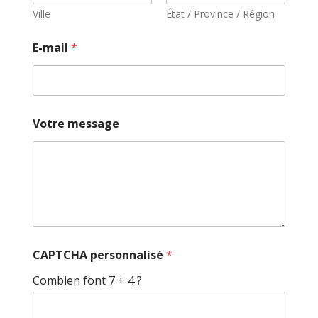
Ville
État / Province / Région
E
E-mail
*
-
m
a
i
l
*
Votre message
*
CAPTCHA personnalisé
*
Combien font 7 + 4 ?