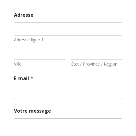
Adresse
Adresse ligne 1
Ville
État / Province / Région
m
E-mail
*
e
s
s
a
g
e
Votre message
V
o
t
r