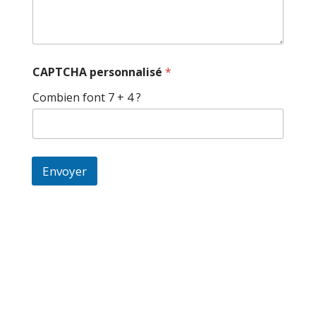
e
C
A
P
T
C
CAPTCHA personnalisé
*
H
A
Combien font 7 + 4 ?
Envoyer