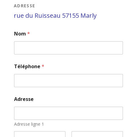
ADRESSE
rue du Ruisseau 57155 Marly
*
Nom
*
V
o
t
r
e
E
Téléphone
*
-
m
a
i
l
Adresse
Adresse ligne 1